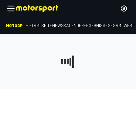
MOTOGP
STARTSEITE
NEWS
KALENDER
ERGEBNISSE
GESAMTWERT