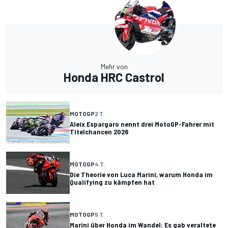
Mehr von
Honda HRC Castrol
MOTOGP
2 T.
Aleix Espargaro nennt drei MotoGP-Fahrer mit
Titelchancen 2026
MOTOGP
4 T.
Die Theorie von Luca Marini, warum Honda im
Qualifying zu kämpfen hat
MOTOGP
5 T.
Marini über Honda im Wandel: Es gab veraltete