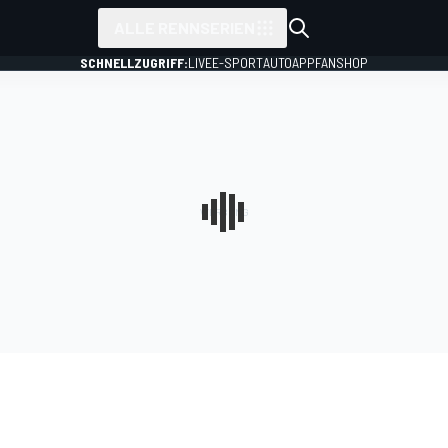
ALLE RENNSERIEN
SCHNELLZUGRIFF:
LIVE
E-SPORT
AUTO
APP
FANSHOP