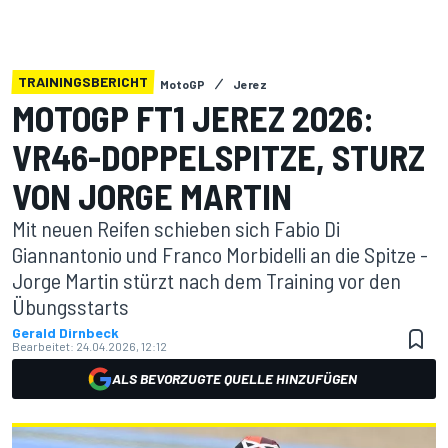
TRAININGSBERICHT
MotoGP
Jerez
MOTOGP FT1 JEREZ 2026:
VR46-DOPPELSPITZE, STURZ
VON JORGE MARTIN
Mit neuen Reifen schieben sich Fabio Di
Giannantonio und Franco Morbidelli an die Spitze -
Jorge Martin stürzt nach dem Training vor den
Übungsstarts
Gerald Dirnbeck
Bearbeitet:
24.04.2026, 12:12
ALS BEVORZUGTE QUELLE HINZUFÜGEN