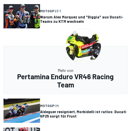
MOTOGP
23 T.
Warum Alex Marquez und "Diggia" aus Ducati-
Teams zu KTM wechseln
Mehr von
Pertamina Enduro VR46 Racing
Team
MOTOGP
1 M.
Aldeguer resigniert, Morbidelli ist ratlos: Ducati
GP25 sorgt für Frust