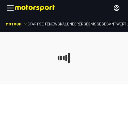
MOTOGP
STARTSEITE
NEWS
KALENDER
ERGEBNISSE
GESAMTWERT