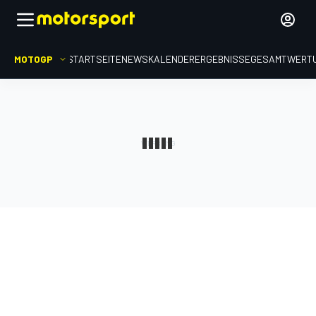
MOTOGP
STARTSEITE
NEWS
KALENDER
ERGEBNISSE
GESAMTWERT