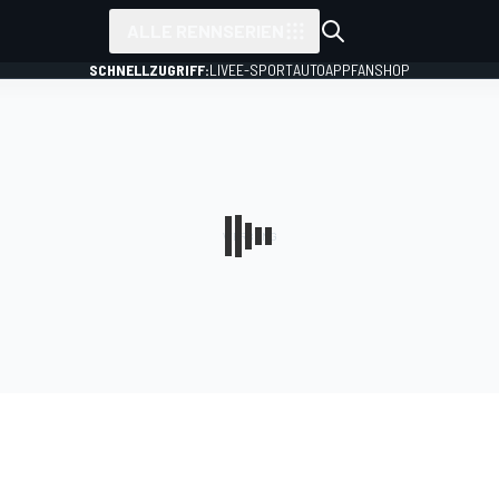
ALLE RENNSERIEN
SCHNELLZUGRIFF:
LIVE
E-SPORT
AUTO
APP
FANSHOP