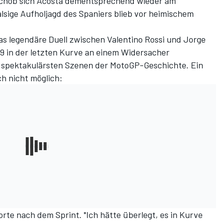
 schob sich Acosta dementsprechend wieder am
lsige Aufholjagd des Spaniers blieb vor heimischem
s l
egendäre Duell zwischen Valentino Rossi und Jorge
9 in der letzten Kurve an einem Widersacher
r spektakulärsten Szenen der MotoGP-Geschichte. Ein
h nicht möglich:
orte nach dem Sprint. "Ich hätte überlegt, es in Kurve