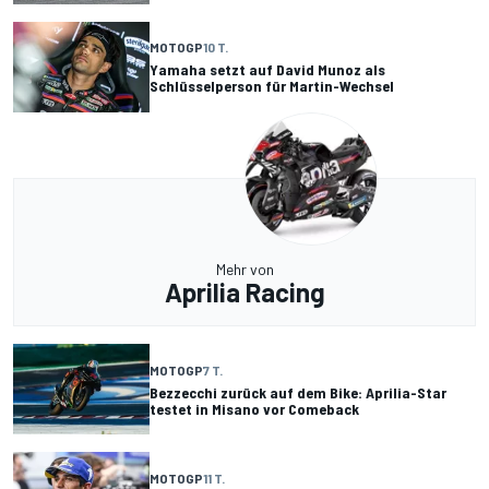
MOTOGP
10 T.
Yamaha setzt auf David Munoz als
Schlüsselperson für Martin-Wechsel
Mehr von
Aprilia Racing
MOTOGP
7 T.
Bezzecchi zurück auf dem Bike: Aprilia-Star
testet in Misano vor Comeback
MOTOGP
11 T.