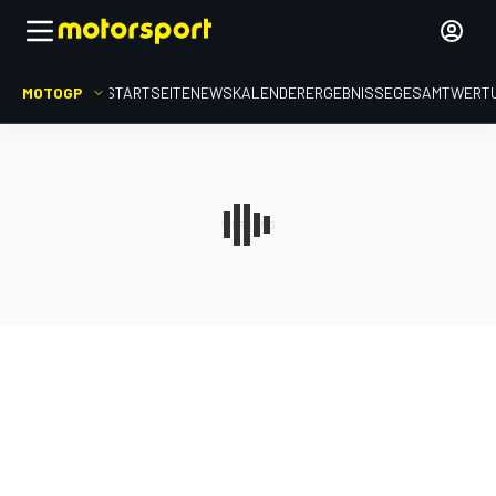
MOTOGP
STARTSEITE
NEWS
KALENDER
ERGEBNISSE
GESAMTWERT