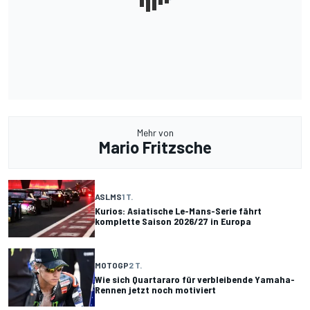
Mehr von
Mario Fritzsche
ASLMS
1 T.
Kurios: Asiatische Le-Mans-Serie fährt
komplette Saison 2026/27 in Europa
MOTOGP
2 T.
Wie sich Quartararo für verbleibende Yamaha-
Rennen jetzt noch motiviert