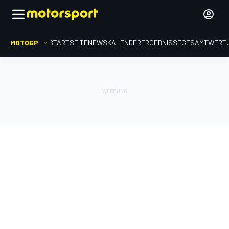
MOTOGP
STARTSEITE
NEWS
KALENDER
ERGEBNISSE
GESAMTWERT