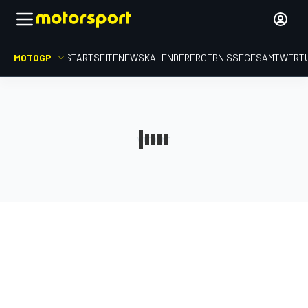
MOTOGP
STARTSEITE
NEWS
KALENDER
ERGEBNISSE
GESAMTWERT