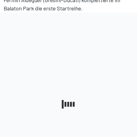
Fermin Aldeguer (Gresini-Ducati) komplettierte im
Balaton Park die erste Startreihe.