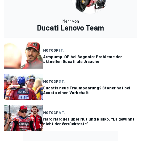
Mehr von
Ducati Lenovo Team
MOTOGP
1 T.
Armpump-OP bei Bagnaia: Probleme der
aktuellen Ducati als Ursache
MOTOGP
3 T.
Ducatis neue Traumpaarung? Stoner hat bei
Acosta einen Vorbehalt
MOTOGP
4 T.
Marc Marquez über Mut und Risiko: "Es gewinnt
nicht der Verrückteste"