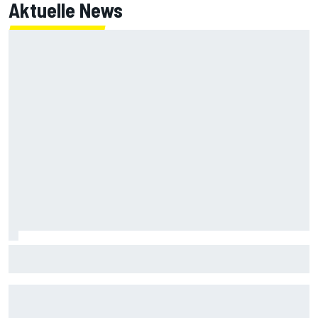
Aktuelle News
MotoGP-Liveticker Silverstone: Super-Samstag mit Quali
und Sprint