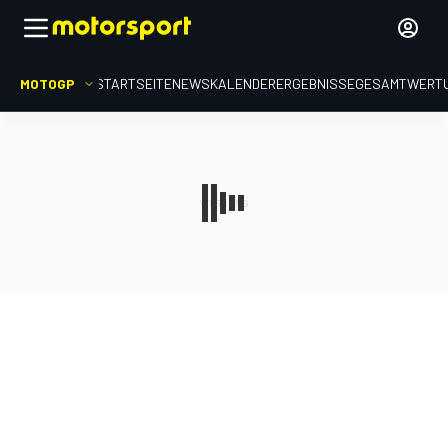
MOTOGP
STARTSEITE
NEWS
KALENDER
ERGEBNISSE
GESAMTWERT