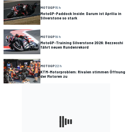
MOTOGP
15 h
MotoGP-Paddock Inside: Darum ist Aprilia in
Silverstone so stark
MOTOGP
19 h
MotoGP-Training Silverstone 2026: Bezzecchi
fährt neuen Rundenrekord
MOTOGP
22 h
KTM-Motorproblem: Rivalen stimmen Öffnung
der Motoren zu