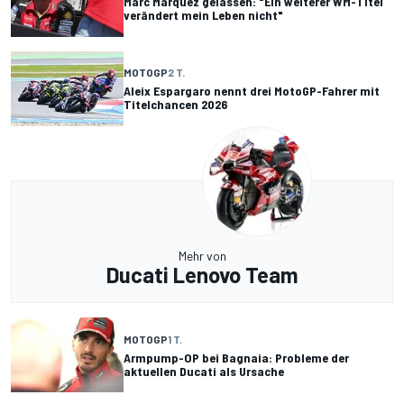
Marc Marquez gelassen: "Ein weiterer WM-Titel
verändert mein Leben nicht"
MOTOGP
2 T.
Aleix Espargaro nennt drei MotoGP-Fahrer mit
Titelchancen 2026
Mehr von
Ducati Lenovo Team
MOTOGP
1 T.
Armpump-OP bei Bagnaia: Probleme der
aktuellen Ducati als Ursache