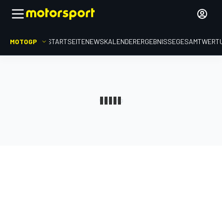
MOTOGP
STARTSEITE
NEWS
KALENDER
ERGEBNISSE
GESAMTWERT