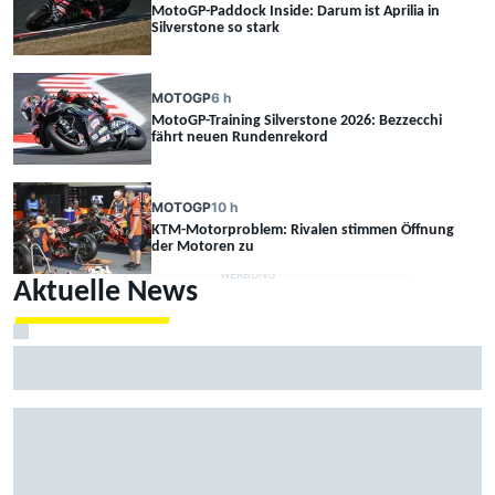
MotoGP-Paddock Inside: Darum ist Aprilia in
Silverstone so stark
MOTOGP
6 h
MotoGP-Training Silverstone 2026: Bezzecchi
fährt neuen Rundenrekord
MOTOGP
10 h
KTM-Motorproblem: Rivalen stimmen Öffnung
der Motoren zu
Aktuelle News
Kevin Estre von IMSA bestraft: Schuld an Kollision mit
Aitken