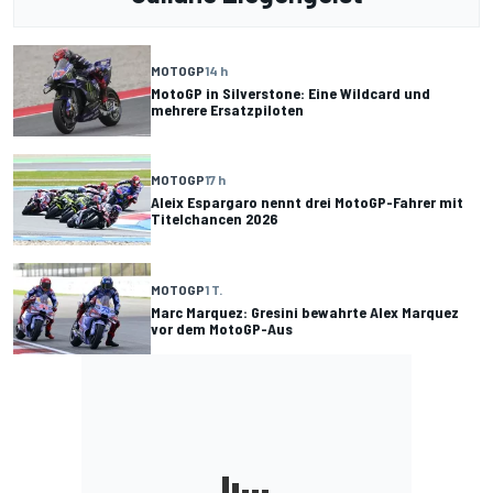
MOTOGP
14 h
MotoGP in Silverstone: Eine Wildcard und
mehrere Ersatzpiloten
MOTOGP
17 h
Aleix Espargaro nennt drei MotoGP-Fahrer mit
Titelchancen 2026
MOTOGP
1 T.
Marc Marquez: Gresini bewahrte Alex Marquez
vor dem MotoGP-Aus