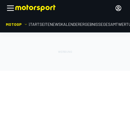
MOTOGP
STARTSEITE
NEWS
KALENDER
ERGEBNISSE
GESAMTWERT