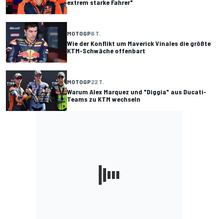
extrem starke Fahrer"
MOTOGP
6 T.
Wie der Konflikt um Maverick Vinales die größte
KTM-Schwäche offenbart
MOTOGP
22 T.
Warum Alex Marquez und "Diggia" aus Ducati-
Teams zu KTM wechseln