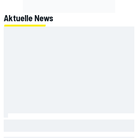
Aktuelle News
Armpump-OP bei Bagnaia: Probleme der aktuellen Ducati
als Ursache