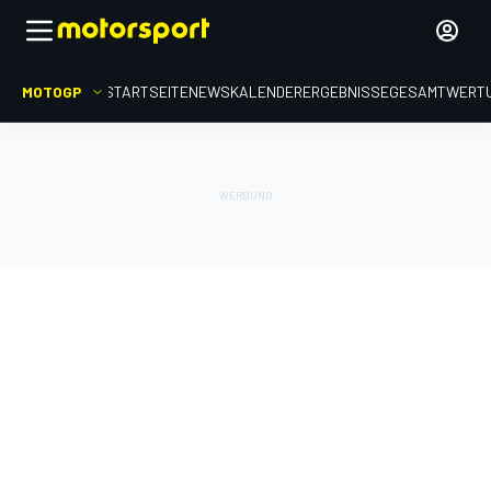
MOTOGP
STARTSEITE
NEWS
KALENDER
ERGEBNISSE
GESAMTWERT