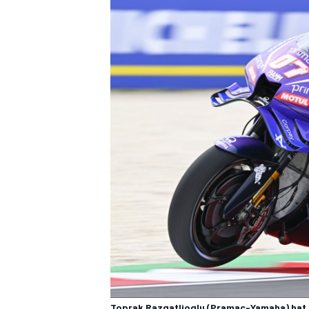
Toprak Razgatlioglu (Pramac-Yamaha) hat