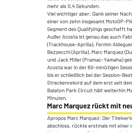
mehr als 0,4 Sekunden.
Viel wichtiger aber: Dank seiner Nac
einer von zehn insgesamt MotoGP-Pilo
Segment des Qualifyings geschafft h
Außer Acosta ist genau das auch Fabi
(Trackhouse-Aprilia), Fermin Aldeguer
Bezzecchi (Aprilia), Marc Marquez (Du
und Jack Miller (Pramac-Yamaha) gel
Acosta war in der 60-minütigen Session
SPORTWAGEN
bis er schließlich bei der Session-Be
Streckenrekord auf dem erst seit d
Balaton Park Circuit hält weiterhin 
Minuten.
Marc Marquez rückt mit ne
Apropos Marc Marquez: Der Titelverte
abschloss, rückte erstmals mit eine