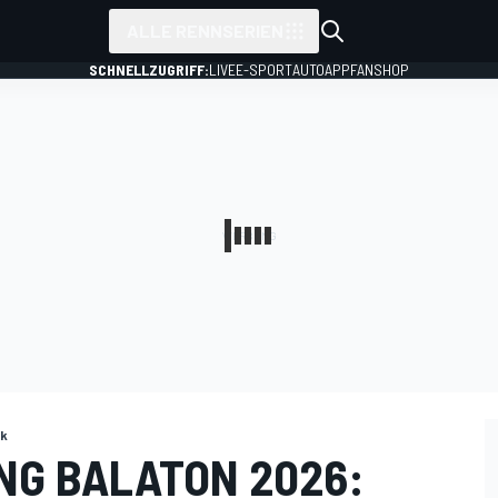
ALLE RENNSERIEN
SCHNELLZUGRIFF:
LIVE
E-SPORT
AUTO
APP
FANSHOP
rk
NG BALATON 2026: