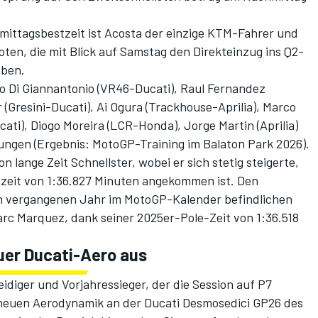
hmittagsbestzeit ist Acosta der einzige KTM-Fahrer und
ten, die mit Blick auf Samstag den Direkteinzug ins Q2-
aben.
o Di Giannantonio (VR46-Ducati), Raul Fernandez
 (Gresini-Ducati), Ai Ogura (Trackhouse-Aprilia), Marco
cati), Diogo Moreira (LCR-Honda), Jorge Martin (Aprilia)
ungen (
Ergebnis: MotoGP-Training im Balaton Park 2026
).
 lange Zeit Schnellster, wobei er sich stetig steigerte,
stzeit von 1:36.827 Minuten angekommen ist. Den
em vergangenen Jahr im MotoGP-Kalender befindlichen
Marc Marquez, dank seiner 2025er-Pole-Zeit von 1:36.518
uer Ducati-Aero aus
idiger und Vorjahressieger, der die Session auf P7
r neuen Aerodynamik an der Ducati Desmosedici GP26 des