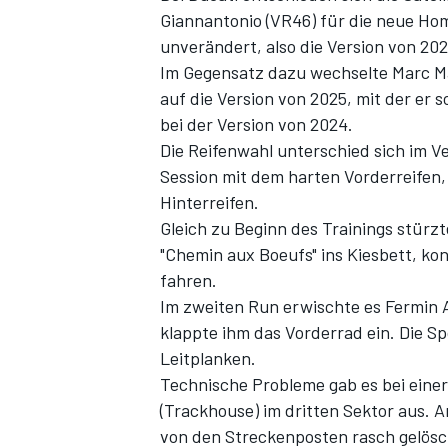
Giannantonio (VR46) für die neue Hom
unverändert, also die Version von 202
Im Gegensatz dazu wechselte Marc M
auf die Version von 2025, mit der er 
bei der Version von 2024.
Die Reifenwahl unterschied sich im V
Session mit dem harten Vorderreifen,
Hinterreifen.
Gleich zu Beginn des Trainings stürzt
SPORTWAGEN
"Chemin aux Boeufs" ins Kiesbett, kon
fahren.
Im zweiten Run erwischte es Fermin 
klappte ihm das Vorderrad ein. Die Sp
Leitplanken.
Technische Probleme gab es bei einer 
(Trackhouse) im dritten Sektor aus.
von den Streckenposten rasch gelös