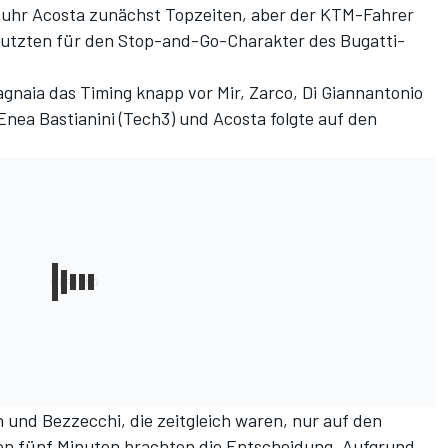
 fuhr Acosta zunächst Topzeiten, aber der KTM-Fahrer
r nutzten für den Stop-and-Go-Charakter des Bugatti-
naia das Timing knapp vor Mir, Zarco, Di Giannantonio
ea Bastianini (Tech3) und Acosta folgte auf den
 und Bezzecchi, die zeitgleich waren, nur auf den
zten fünf Minuten brachten die Entscheidung. Aufgrund