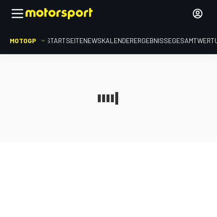
MOTOGP
STARTSEITE
NEWS
KALENDER
ERGEBNISSE
GESAMTWERT