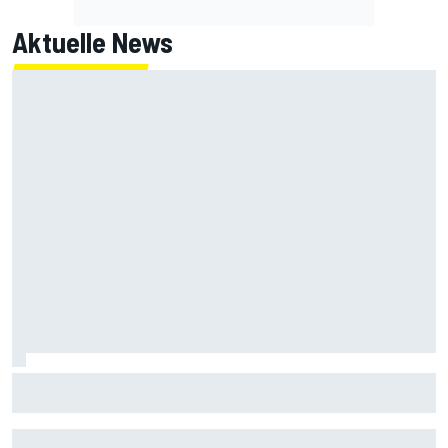
Aktuelle News
Mercedes stellt klar: Haben in der ersten Saisonhälfte
nicht "dominiert"