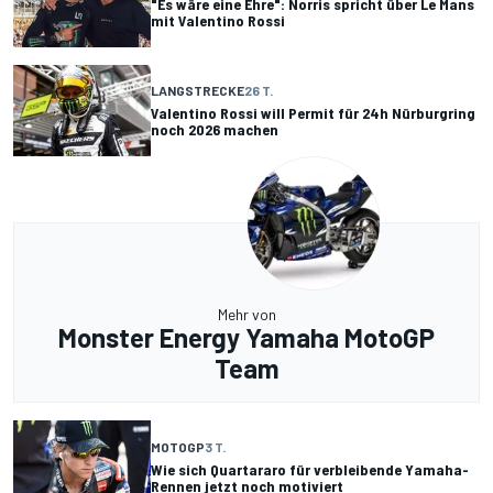
"Es wäre eine Ehre": Norris spricht über Le Mans
mit Valentino Rossi
LANGSTRECKE
26 T.
Valentino Rossi will Permit für 24h Nürburgring
noch 2026 machen
Mehr von
Monster Energy Yamaha MotoGP
Team
MOTOGP
3 T.
Wie sich Quartararo für verbleibende Yamaha-
Rennen jetzt noch motiviert