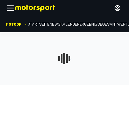
MOTOGP
STARTSEITE
NEWS
KALENDER
ERGEBNISSE
GESAMTWERT