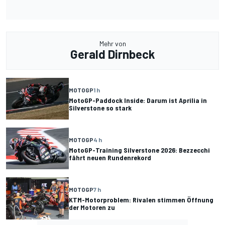
Mehr von
Gerald Dirnbeck
MOTOGP
1 h
MotoGP-Paddock Inside: Darum ist Aprilia in
Silverstone so stark
MOTOGP
4 h
MotoGP-Training Silverstone 2026: Bezzecchi
fährt neuen Rundenrekord
MOTOGP
7 h
KTM-Motorproblem: Rivalen stimmen Öffnung
der Motoren zu