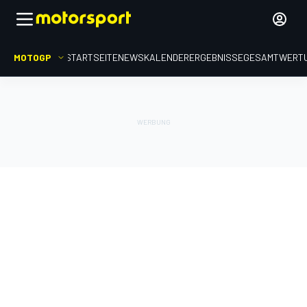
MOTOGP
STARTSEITE
NEWS
KALENDER
ERGEBNISSE
GESAMTWERT