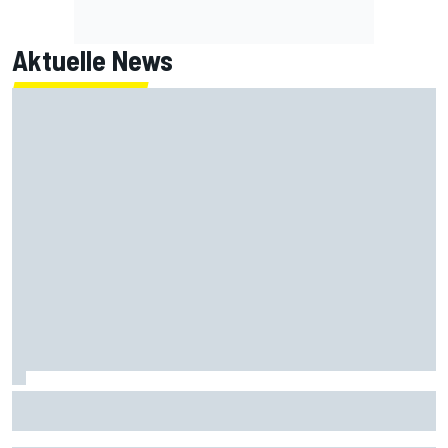
Aktuelle News
MotoGP-Paddock Inside: Darum ist Aprilia in Silverstone so
stark