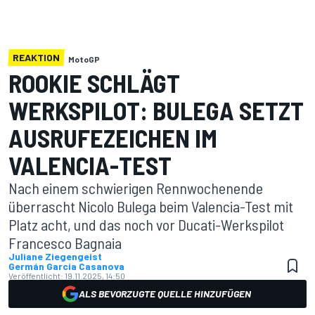
REAKTION
MotoGP
ROOKIE SCHLÄGT
WERKSPILOT: BULEGA SETZT
AUSRUFEZEICHEN IM
VALENCIA-TEST
Nach einem schwierigen Rennwochenende
überrascht Nicolo Bulega beim Valencia-Test mit
Platz acht, und das noch vor Ducati-Werkspilot
Francesco Bagnaia
Juliane Ziegengeist
Germán Garcia Casanova
Veröffentlicht:
19.11.2025, 14:50
ALS BEVORZUGTE QUELLE HINZUFÜGEN