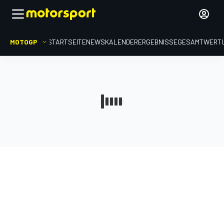
MOTOGP
STARTSEITE
NEWS
KALENDER
ERGEBNISSE
GESAMTWERT