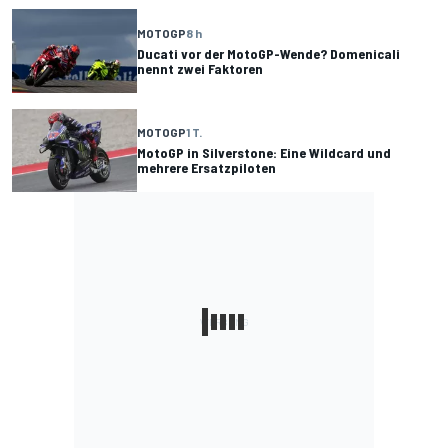
MOTOGP
8 h
Ducati vor der MotoGP-Wende? Domenicali
nennt zwei Faktoren
MOTOGP
1 T.
MotoGP in Silverstone: Eine Wildcard und
mehrere Ersatzpiloten