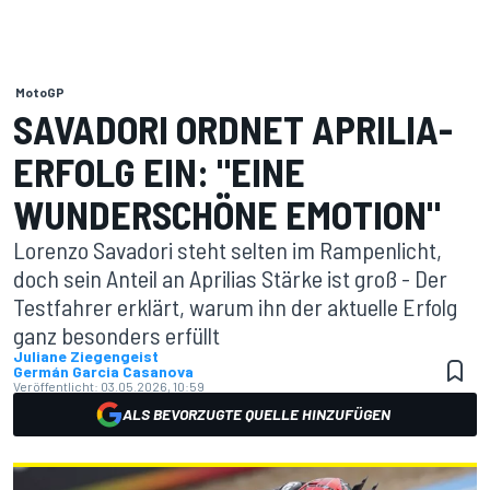
MotoGP
SAVADORI ORDNET APRILIA-
ERFOLG EIN: "EINE
WUNDERSCHÖNE EMOTION"
Lorenzo Savadori steht selten im Rampenlicht,
doch sein Anteil an Aprilias Stärke ist groß - Der
Testfahrer erklärt, warum ihn der aktuelle Erfolg
ganz besonders erfüllt
Juliane Ziegengeist
Germán Garcia Casanova
Veröffentlicht:
03.05.2026, 10:59
ALS BEVORZUGTE QUELLE HINZUFÜGEN