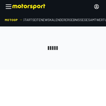
MOTOGP
STARTSEITE
NEWS
KALENDER
ERGEBNISSE
GESAMTWERT