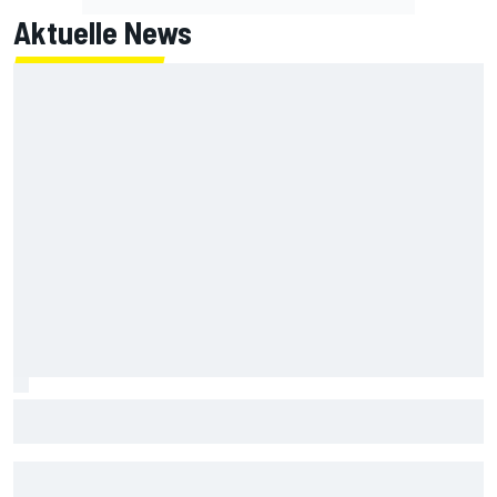
Aktuelle News
MotoGP-Liveticker Silverstone: Jetzt das Sprintrennen
der Königsklasse