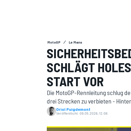
MotoGP
Le Mans
SICHERHEITSBE
MOTOGP
SCHLÄGT HOLES
START VOR
Die MotoGP-Rennleitung schlug de
drei Strecken zu verbieten - Hin
Oriol Puigdemont
Veröffentlicht:
09.05.2026, 12:06