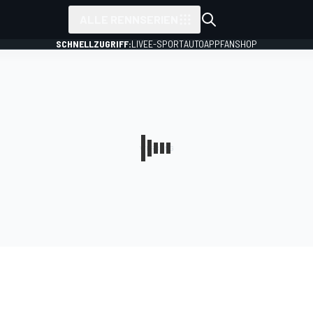
ALLE RENNSERIEN
SCHNELLZUGRIFF:
LIVE
E-SPORT
AUTO
APP
FANSHOP