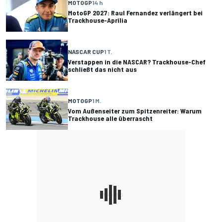
MOTOGP
14 h
MotoGP 2027: Raul Fernandez verlängert bei
Trackhouse-Aprilia
NASCAR CUP
1 T.
Verstappen in die NASCAR? Trackhouse-Chef
schließt das nicht aus
MOTOGP
1 M.
Vom Außenseiter zum Spitzenreiter: Warum
Trackhouse alle überrascht