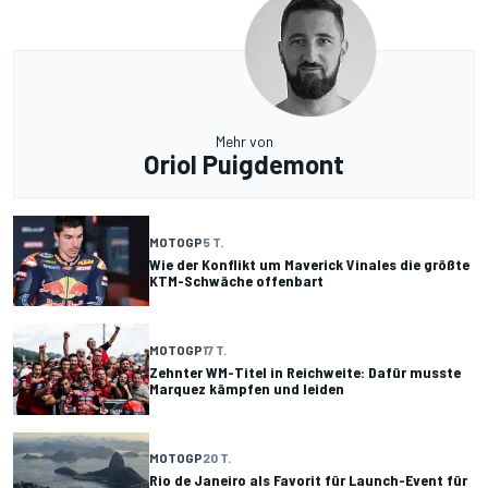
Mehr von
Oriol Puigdemont
MOTOGP
5 T.
Wie der Konflikt um Maverick Vinales die größte
KTM-Schwäche offenbart
MOTOGP
17 T.
Zehnter WM-Titel in Reichweite: Dafür musste
Marquez kämpfen und leiden
MOTOGP
20 T.
Rio de Janeiro als Favorit für Launch-Event für