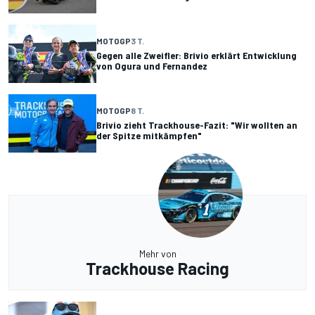
MOTOGP
3 T.
Gegen alle Zweifler: Brivio erklärt Entwicklung
von Ogura und Fernandez
MOTOGP
8 T.
Brivio zieht Trackhouse-Fazit: "Wir wollten an
der Spitze mitkämpfen"
Mehr von
Trackhouse Racing