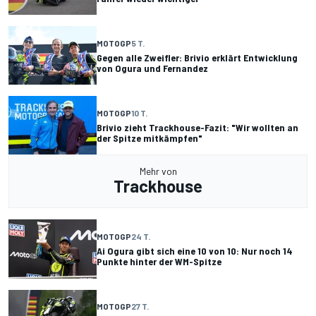
MOTOGP
5 T.
Gegen alle Zweifler: Brivio erklärt Entwicklung
von Ogura und Fernandez
MOTOGP
10 T.
Brivio zieht Trackhouse-Fazit: "Wir wollten an
der Spitze mitkämpfen"
Mehr von
Trackhouse
MOTOGP
24 T.
Ai Ogura gibt sich eine 10 von 10: Nur noch 14
Punkte hinter der WM-Spitze
MOTOGP
27 T.