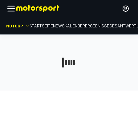
MOTOGP
STARTSEITE
NEWS
KALENDER
ERGEBNISSE
GESAMTWERT