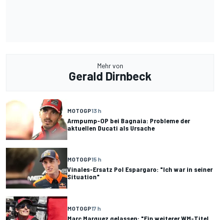
Mehr von
Gerald Dirnbeck
MOTOGP
13 h
Armpump-OP bei Bagnaia: Probleme der
aktuellen Ducati als Ursache
MOTOGP
15 h
Vinales-Ersatz Pol Espargaro: "Ich war in seiner
Situation"
MOTOGP
17 h
Marc Marquez gelassen: "Ein weiterer WM-Titel