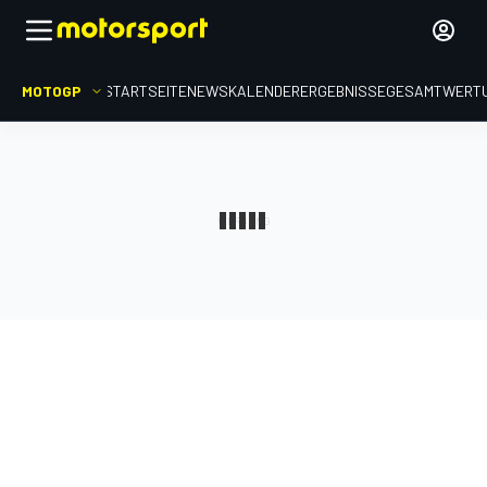
MOTOGP
STARTSEITE
NEWS
KALENDER
ERGEBNISSE
GESAMTWERT