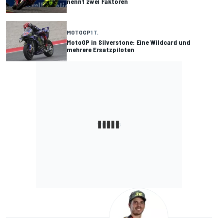
nennt zwei Faktoren
MOTOGP
1 T.
MotoGP in Silverstone: Eine Wildcard und
mehrere Ersatzpiloten