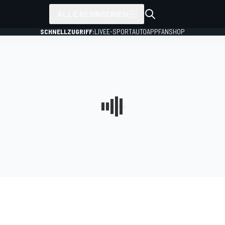
ALLE RENNSERIEN
SCHNELLZUGRIFF:
LIVE
E-SPORT
AUTO
APP
FANSHOP