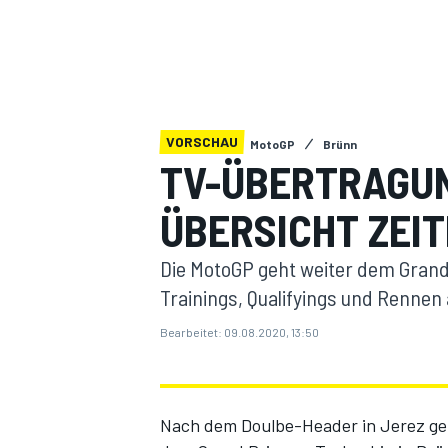
VORSCHAU
MotoGP
Brünn
TV-ÜBERTRAGUN
MOTOGP
ÜBERSICHT ZEI
Die MotoGP geht weiter dem Grand 
Trainings, Qualifyings und Rennen 
Bearbeitet:
09.08.2020, 13:50
Nach dem Doulbe-Header in Jerez ge