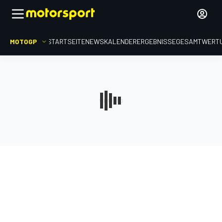
MOTOGP
STARTSEITE
NEWS
KALENDER
ERGEBNISSE
GESAMTWERT