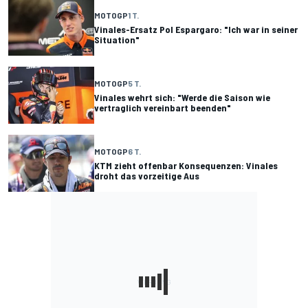
MOTOGP
1 T.
Vinales-Ersatz Pol Espargaro: "Ich war in seiner
Situation"
MOTOGP
5 T.
Vinales wehrt sich: "Werde die Saison wie
vertraglich vereinbart beenden"
MOTOGP
6 T.
KTM zieht offenbar Konsequenzen: Vinales
droht das vorzeitige Aus