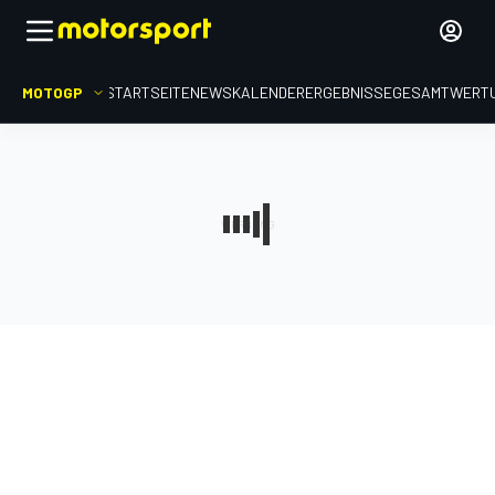
MOTOGP
STARTSEITE
NEWS
KALENDER
ERGEBNISSE
GESAMTWERT