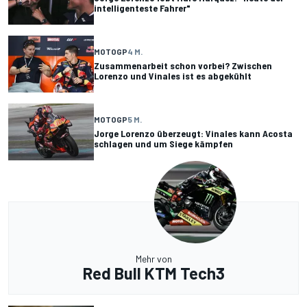
intelligenteste Fahrer"
MOTOGP
4 M.
Zusammenarbeit schon vorbei? Zwischen
Lorenzo und Vinales ist es abgekühlt
MOTOGP
5 M.
Jorge Lorenzo überzeugt: Vinales kann Acosta
schlagen und um Siege kämpfen
Mehr von
Red Bull KTM Tech3