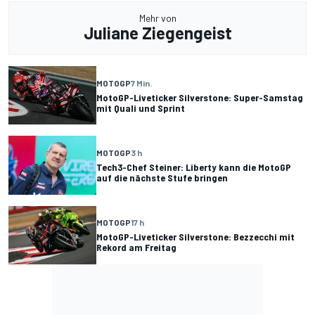
Mehr von
Juliane Ziegengeist
MOTOGP
7 Min.
MotoGP-Liveticker Silverstone: Super-Samstag
mit Quali und Sprint
MOTOGP
3 h
Tech3-Chef Steiner: Liberty kann die MotoGP
auf die nächste Stufe bringen
MOTOGP
17 h
MotoGP-Liveticker Silverstone: Bezzecchi mit
Rekord am Freitag