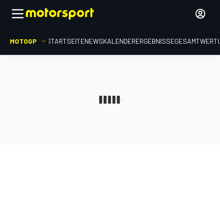
MOTOGP
STARTSEITE
NEWS
KALENDER
ERGEBNISSE
GESAMTWERT