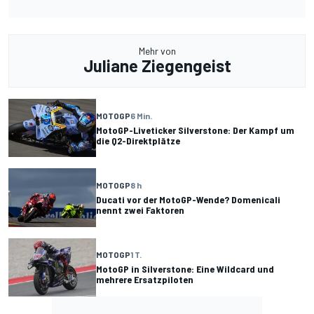
Mehr von
Juliane Ziegengeist
MOTOGP
6 Min.
MotoGP-Liveticker Silverstone: Der Kampf um
die Q2-Direktplätze
MOTOGP
8 h
Ducati vor der MotoGP-Wende? Domenicali
nennt zwei Faktoren
MOTOGP
1 T.
MotoGP in Silverstone: Eine Wildcard und
mehrere Ersatzpiloten