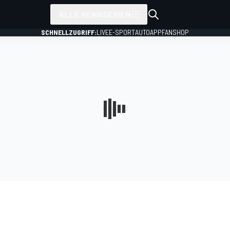
ALLE RENNSERIEN
SCHNELLZUGRIFF:
LIVE
E-SPORT
AUTO
APP
FANSHOP