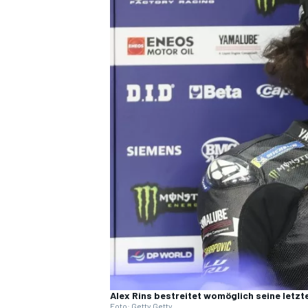
DTM
Alex Rins bestreitet womöglich seine letz
Foto: Getty Getty