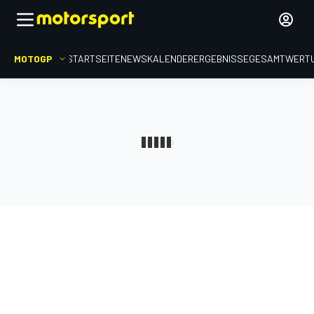
MOTOGP
STARTSEITE
NEWS
KALENDER
ERGEBNISSE
GESAMTWERT