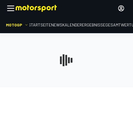
MOTOGP
STARTSEITE
NEWS
KALENDER
ERGEBNISSE
GESAMTWERT