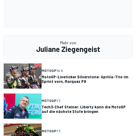
Mehr von
Juliane Ziegengeist
MOTOGP
14 h
MotoGP-Liveticker Silverstone: Aprilia-Trio im
Sprint vorn, Marquez P9
MOTOGP
1 T.
Tech3-Chef Steiner: Liberty kann die MotoGP
auf die nächste Stufe bringen
MOTOGP
1 T.