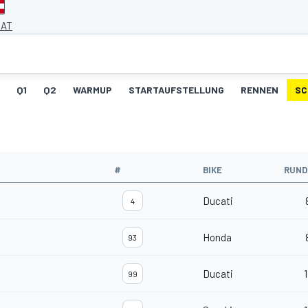
 AT
Q1
Q2
WARMUP
STARTAUFSTELLUNG
RENNEN
SC
#
BIKE
RUND
Ducati
4
Honda
93
Ducati
1
99