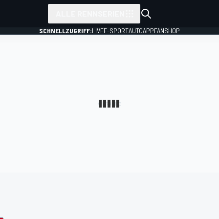
ALLE RENNSERIEN
SCHNELLZUGRIFF:
LIVE
E-SPORT
AUTO
APP
FANSHOP