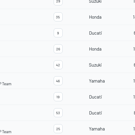
Suzuki
1
29
Honda
1
35
Ducati
9
Honda
1
26
Suzuki
42
Yamaha
1
46
P Team
Ducati
1
19
Ducati
53
Yamaha
1
25
P Team