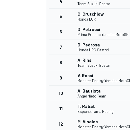
4
Team Suzuki Ecstar
C. Crutchlow
5
Honda LCR
D. Petrucci
6
Prima Pramac Yamaha MotoGP
DTM
D. Pedrosa
7
Honda HRC Castrol
A. Rins
8
Team Suzuki Ecstar
V. Rossi
9
Monster Energy Yamaha MotoG
A. Bautista
10
Ángel Nieto Team
T. Rabat
11
Esponsorama Racing
M. Vinales
12
Monster Energy Yamaha MotoG