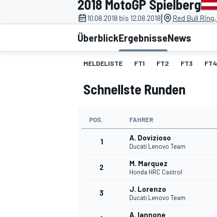
2018 MotoGP Spielberg
|
10.08.2018 bis 12.08.2018
Red Bull Ring,
Überblick
Ergebnisse
News
MELDELISTE
FT1
FT2
FT3
FT4
Schnellste Runden
MOTOGP
POS.
FAHRER
A. Dovizioso
1
Ducati Lenovo Team
M. Marquez
2
Honda HRC Castrol
J. Lorenzo
3
Ducati Lenovo Team
A. Iannone