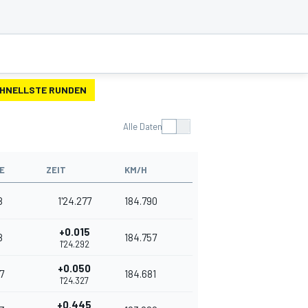
HNELLSTE RUNDEN
Alle Daten
E
ZEIT
KM/H
8
1'24.277
184.790
+0.015
8
184.757
1'24.292
+0.050
7
184.681
1'24.327
+0.445