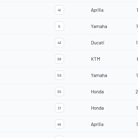
Aprilia
1
41
Yamaha
1
5
Ducati
1
43
KTM
38
Yamaha
1
55
Honda
2
30
Honda
1
21
Aprilia
1
45