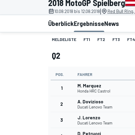
2018 MotoGP Spielberg
|
10.08.2018 bis 12.08.2018
Red Bull Ring,
Überblick
Ergebnisse
News
MELDELISTE
FT1
FT2
FT3
FT4
Q2
MOTOGP
POS.
FAHRER
M. Marquez
1
Honda HRC Castrol
A. Dovizioso
2
Ducati Lenovo Team
J. Lorenzo
3
Ducati Lenovo Team
D. Petrucci