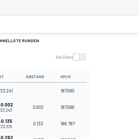
HNELLSTE RUNDEN
Alle Daten
IT
ABSTAND
KM/H
'23.241
187.090
+0.002
0.002
187.086
1'23.243
+0.135
0.133
186.787
1'23.376
+0.262