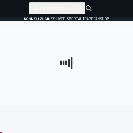
ALLE RENNSERIEN
SCHNELLZUGRIFF:
LIVE
E-SPORT
AUTO
APP
FANSHOP