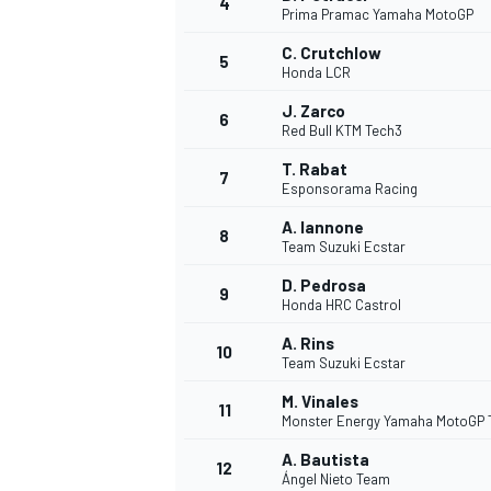
4
Prima Pramac Yamaha MotoGP
C. Crutchlow
5
Honda LCR
J. Zarco
6
Red Bull KTM Tech3
DTM
T. Rabat
7
Esponsorama Racing
A. Iannone
8
Team Suzuki Ecstar
D. Pedrosa
9
Honda HRC Castrol
A. Rins
10
Team Suzuki Ecstar
M. Vinales
11
Monster Energy Yamaha MotoGP
A. Bautista
12
Ángel Nieto Team