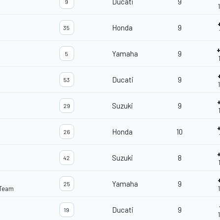
Ducati
9
9
Honda
9
35
Yamaha
9
5
Ducati
9
53
Suzuki
9
29
Honda
10
26
Suzuki
8
42
Yamaha
9
25
 Team
Ducati
9
19