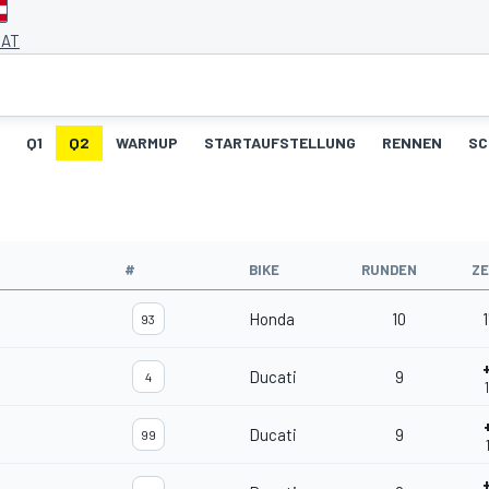
 AT
Q1
Q2
WARMUP
STARTAUFSTELLUNG
RENNEN
SC
#
BIKE
RUNDEN
ZE
Honda
10
1
93
Ducati
9
4
Ducati
9
99