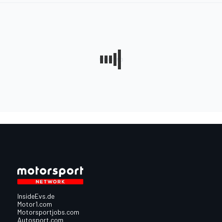
InsideEvs.de
Motor1.com
Motorsportjobs.com
Autosport.com