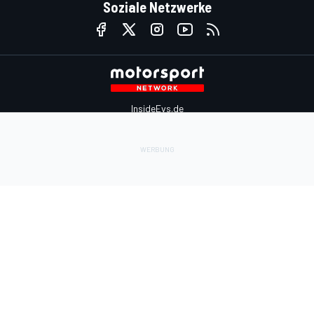
Soziale Netzwerke
InsideEvs.de
Motor1.com
Motorsportjobs.com
Autosport.com
Motorsportstats.com
Kontaktiere uns
Feedback
Werben auf Motorsport.com
Kontaktiere uns
sales@motorsport.com
Hans-Pinsel-Straße 9b
85540 Haar
Germany