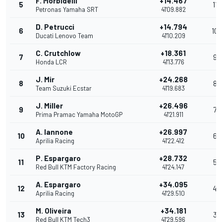
F. Morbidelli
+14.467
5
11
Petronas Yamaha SRT
41'09.882
D. Petrucci
+14.794
6
10
Ducati Lenovo Team
41'10.209
C. Crutchlow
+18.361
7
9
Honda LCR
41'13.776
J. Mir
+24.268
8
8
Team Suzuki Ecstar
41'19.683
J. Miller
+26.496
9
7
Prima Pramac Yamaha MotoGP
41'21.911
A. Iannone
+26.997
10
6
Aprilia Racing
41'22.412
P. Espargaro
+28.732
11
5
Red Bull KTM Factory Racing
41'24.147
A. Espargaro
+34.095
12
4
Aprilia Racing
41'29.510
M. Oliveira
+34.181
13
3
Red Bull KTM Tech3
41'29.596