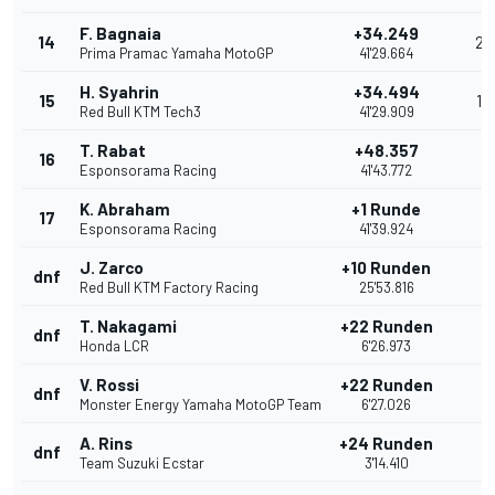
F. Bagnaia
+34.249
14
2
Prima Pramac Yamaha MotoGP
41'29.664
H. Syahrin
+34.494
15
1
Red Bull KTM Tech3
41'29.909
T. Rabat
+48.357
16
Esponsorama Racing
41'43.772
K. Abraham
+1 Runde
17
Esponsorama Racing
41'39.924
J. Zarco
+10 Runden
dnf
Red Bull KTM Factory Racing
25'53.816
T. Nakagami
+22 Runden
dnf
Honda LCR
6'26.973
V. Rossi
+22 Runden
dnf
Monster Energy Yamaha MotoGP Team
6'27.026
A. Rins
+24 Runden
dnf
Team Suzuki Ecstar
3'14.410