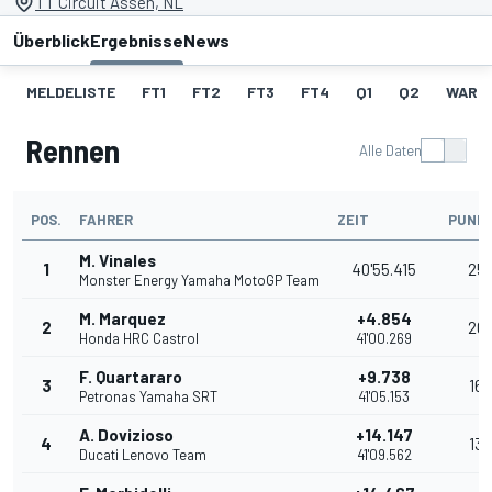
TT Circuit Assen, NL
Überblick
Ergebnisse
News
MELDELISTE
FT1
FT2
FT3
FT4
Q1
Q2
WARM
Rennen
Alle Daten
POS.
FAHRER
ZEIT
PUNK
M. Vinales
1
40'55.415
25
Monster Energy Yamaha MotoGP Team
M. Marquez
+4.854
2
20
Honda HRC Castrol
41'00.269
F. Quartararo
+9.738
3
16
Petronas Yamaha SRT
41'05.153
A. Dovizioso
+14.147
4
13
Ducati Lenovo Team
41'09.562