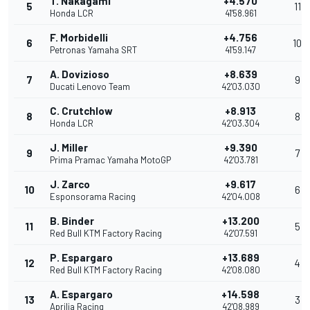
T. Nakagami
+4.570
5
11
Honda LCR
41'58.961
F. Morbidelli
+4.756
6
10
Petronas Yamaha SRT
41'59.147
A. Dovizioso
+8.639
7
9
Ducati Lenovo Team
42'03.030
C. Crutchlow
+8.913
8
8
Honda LCR
42'03.304
J. Miller
+9.390
9
7
Prima Pramac Yamaha MotoGP
42'03.781
J. Zarco
+9.617
10
6
Esponsorama Racing
42'04.008
B. Binder
+13.200
11
5
Red Bull KTM Factory Racing
42'07.591
P. Espargaro
+13.689
12
4
Red Bull KTM Factory Racing
42'08.080
A. Espargaro
+14.598
13
3
Aprilia Racing
42'08.989