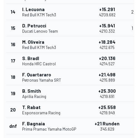
I. Lecuona
+15.291
14
2
Red Bull KTM Tech3
42'09.682
D. Petrucci
+15.941
15
1
Ducati Lenovo Team
42'10.332
M. Oliveira
+18.284
16
Red Bull KTM Tech3
42'12.675
S. Bradl
+20.136
17
Honda HRC Castrol
42'14.527
F. Quartararo
+21.498
18
Petronas Yamaha SRT
42'15.889
B. Smith
+25.300
19
Aprilia Racing
42'19.691
T. Rabat
+25.558
20
Esponsorama Racing
42'19.949
F. Bagnaia
+21 Runden
dnf
Prima Pramac Yamaha MotoGP
3'45.629