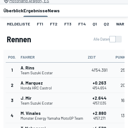
Motorland Aragon, ES
Überblick
Ergebnisse
News
MELDELISTE
FT1
FT2
FT3
FT4
Q1
Q2
WARM
Rennen
Alle Daten
POS.
FAHRER
ZEIT
PUNKT
A. Rins
1
41'54.391
25
Team Suzuki Ecstar
A. Marquez
+0.263
2
20
Honda HRC Castrol
41'54.654
J. Mir
+2.644
3
16
Team Suzuki Ecstar
41'57.035
M. Vinales
+2.880
4
13
Monster Energy Yamaha MotoGP Team
41'57.271