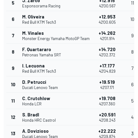
J. Zarco
+12.915
5
11
Esponsorama Racing
42'00.567
M. Oliveira
+12.953
6
10
Red Bull KTM Tech3
42'00.605
M. Vinales
+14.262
7
9
Monster Energy Yamaha MotoGP Team
42'01.914
F. Quartararo
+14.720
8
8
Petronas Yamaha SRT
42'02.372
I. Lecuona
+17.177
9
7
Red Bull KTM Tech3
42'04.829
D. Petrucci
+19.519
10
6
Ducati Lenovo Team
42'07.171
C. Crutchlow
+19.708
11
5
Honda LCR
42'07.360
S. Bradl
+20.591
12
4
Honda HRC Castrol
42'08.243
A. Dovizioso
+22.222
13
3
Ducati Lenovo Team
42'09.874