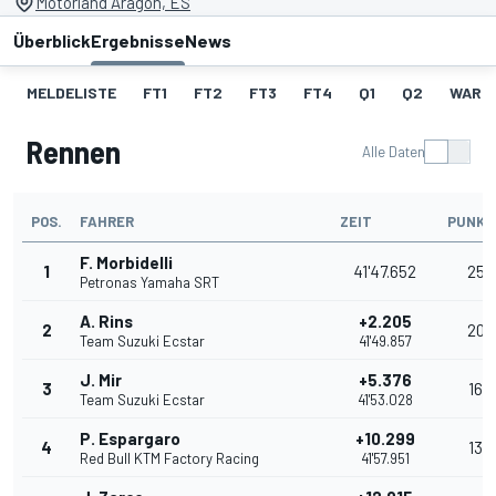
Motorland Aragon, ES
Überblick
Ergebnisse
News
MELDELISTE
FT1
FT2
FT3
FT4
Q1
Q2
WARM
Rennen
Alle Daten
POS.
FAHRER
ZEIT
PUNKT
F. Morbidelli
1
41'47.652
25
Petronas Yamaha SRT
A. Rins
+2.205
2
20
Team Suzuki Ecstar
41'49.857
J. Mir
+5.376
3
16
Team Suzuki Ecstar
41'53.028
P. Espargaro
+10.299
4
13
Red Bull KTM Factory Racing
41'57.951