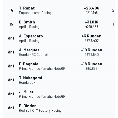
T. Rabat
+26.496
14
2
Esponsorama Racing
42'14.148
B. Smith
+31.816
15
1
Aprilia Racing
42'19.468
A. Espargaro
+3 Runden
dnf
Aprilia Racing
36'33.402
A. Marquez
+10 Runden
dnf
Honda HRC Castrol
23'39.540
F. Bagnaia
+18 Runden
dnf
Prima Pramac Yamaha MotoGP
9'57.656
T. Nakagami
dnf
Honda LCR
J. Miller
dnf
Prima Pramac Yamaha MotoGP
B. Binder
dnf
Red Bull KTM Factory Racing