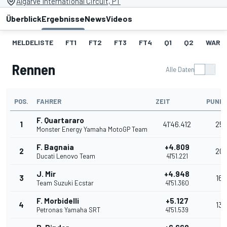
Algarve International Circuit, PT
Überblick
Ergebnisse
News
Videos
MELDELISTE
FT1
FT2
FT3
FT4
Q1
Q2
WARM
Rennen
Alle Daten
POS.
FAHRER
ZEIT
PUNK
F. Quartararo
1
41'46.412
25
Monster Energy Yamaha MotoGP Team
F. Bagnaia
+4.809
2
20
Ducati Lenovo Team
41'51.221
J. Mir
+4.948
3
16
Team Suzuki Ecstar
41'51.360
F. Morbidelli
+5.127
4
13
Petronas Yamaha SRT
41'51.539