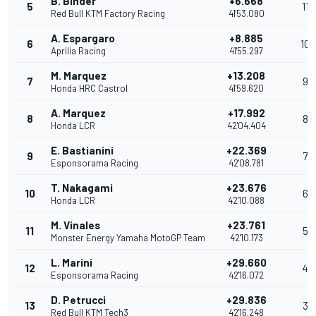
B. Binder
+6.668
5
11
Red Bull KTM Factory Racing
41'53.080
A. Espargaro
+8.885
6
10
Aprilia Racing
41'55.297
M. Marquez
+13.208
7
9
Honda HRC Castrol
41'59.620
A. Marquez
+17.992
8
8
Honda LCR
42'04.404
E. Bastianini
+22.369
9
7
Esponsorama Racing
42'08.781
T. Nakagami
+23.676
10
6
Honda LCR
42'10.088
M. Vinales
+23.761
11
5
Monster Energy Yamaha MotoGP Team
42'10.173
L. Marini
+29.660
12
4
Esponsorama Racing
42'16.072
D. Petrucci
+29.836
13
3
Red Bull KTM Tech3
42'16.248