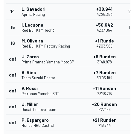
L. Savadori
+38.941
14
2
Aprilia Racing
42'25.353
I. Lecuona
+50.642
15
1
Red Bull KTM Tech3
42'37.054
M. Oliveira
+1 Runde
16
Red Bull KTM Factory Racing
42'03.588
J. Zarco
+6 Runden
dnf
Prima Pramac Yamaha MotoGP
31'48.978
A. Rins
+7 Runden
dnf
Team Suzuki Ecstar
30'05.194
V. Rossi
+11 Runden
dnf
Petronas Yamaha SRT
23'38.715
J. Miller
+20 Runden
dnf
Ducati Lenovo Team
8'27.186
P. Espargaro
+21 Runden
dnf
Honda HRC Castrol
7'18.744