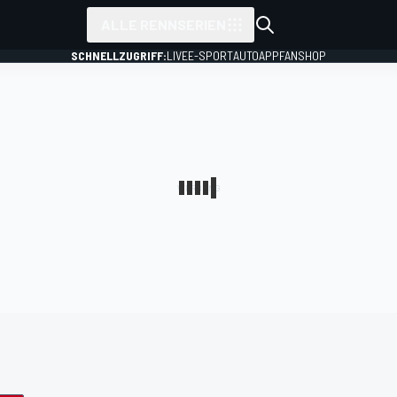
ALLE RENNSERIEN
SCHNELLZUGRIFF:
LIVE
E-SPORT
AUTO
APP
FANSHOP