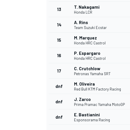
T. Nakagami
13
Honda LCR
A. Rins
14
Team Suzuki Ecstar
M. Marquez
15
Honda HRC Castrol
P. Espargaro
16
Honda HRC Castrol
C. Crutchlow
17
Petronas Yamaha SRT
M. Oliveira
dnf
Red Bull KTM Factory Racing
J. Zarco
dnf
Prima Pramac Yamaha MotoGP
E. Bastianini
dnf
Esponsorama Racing