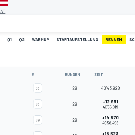
 AT
Q1
Q2
WARMUP
STARTAUFSTELLUNG
RENNEN
SC
#
RUNDEN
ZEIT
28
40'43.928
33
+12.991
28
63
40'56.919
+14.570
28
89
40'58.498
+15.623