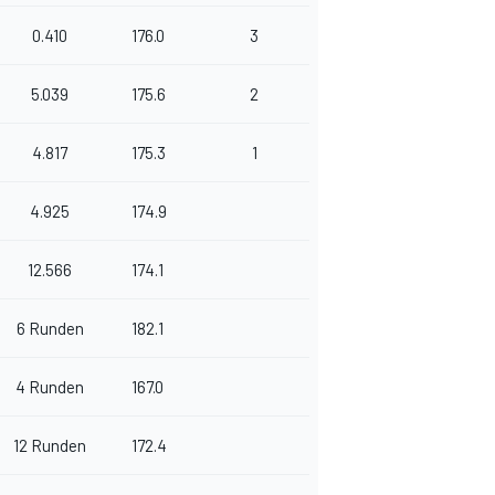
0.410
176.0
3
5.039
175.6
2
4.817
175.3
1
4.925
174.9
12.566
174.1
6 Runden
182.1
4 Runden
167.0
12 Runden
172.4