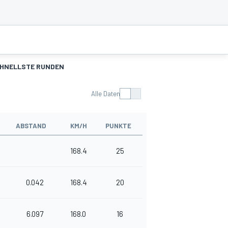
HNELLSTE RUNDEN
Alle Daten
ABSTAND
KM/H
PUNKTE
168.4
25
0.042
168.4
20
6.097
168.0
16