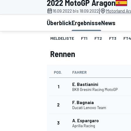
2022 MotoGP Aragon
|
16.09.2022 bis 18.09.2022
Motorland Ar
Überblick
Ergebnisse
News
MELDELISTE
FT1
FT2
FT3
FT4
Rennen
MOTOGP
POS.
FAHRER
E. Bastianini
1
BK8 Gresini Racing MotoGP
F. Bagnaia
2
Ducati Lenovo Team
A. Espargaro
3
Aprilia Racing