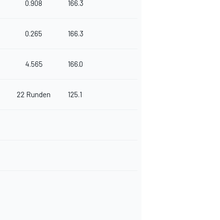
0.908
166.3
0.265
166.3
4.565
166.0
22 Runden
125.1