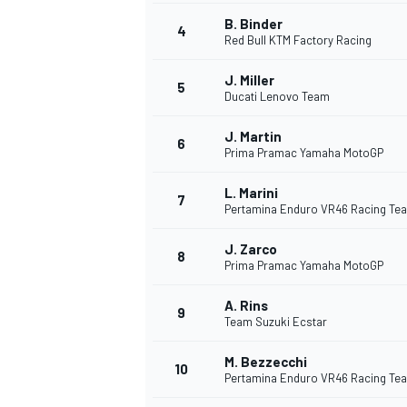
B. Binder
4
Red Bull KTM Factory Racing
J. Miller
5
Ducati Lenovo Team
DTM
J. Martin
6
Prima Pramac Yamaha MotoGP
L. Marini
7
Pertamina Enduro VR46 Racing Te
J. Zarco
8
Prima Pramac Yamaha MotoGP
A. Rins
9
Team Suzuki Ecstar
M. Bezzecchi
10
Pertamina Enduro VR46 Racing Te