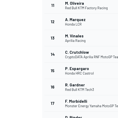
M. Oliveira
11
Red Bull KTM Factory Racing
A. Marquez
12
Honda LCR
M. Vinales
13
Aprilia Racing
C. Crutchlow
14
CryptoDATA Aprilia RNF MotoGP Te
P. Espargaro
15
Honda HRC Castrol
R. Gardner
16
Red Bull KTM Tech3
F. Morbidelli
17
Monster Energy Yamaha MotoGP T
D. Binder