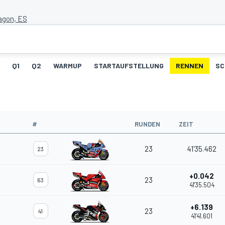
agon, ES
Q1
Q2
WARMUP
STARTAUFSTELLUNG
RENNEN
SC
#
RUNDEN
ZEIT
23
41'35.462
23
+0.042
23
63
41'35.504
+6.139
23
41
41'41.601