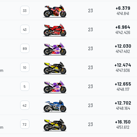
+6.379
23
33
41'41.841
+6.964
23
43
41'42.426
+12.030
23
89
41'47.492
+12.474
23
10
am
41'47.936
+12.655
23
5
41'48.117
+12.702
23
42
41'48.164
+16.150
23
72
am
41'51.612