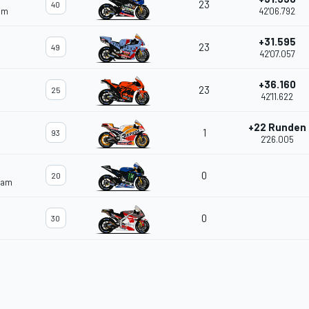
23
40
am
42'06.792
+31.595
23
49
42'07.057
+36.160
23
25
42'11.622
+22 Runden
1
93
2'26.005
0
20
eam
0
30