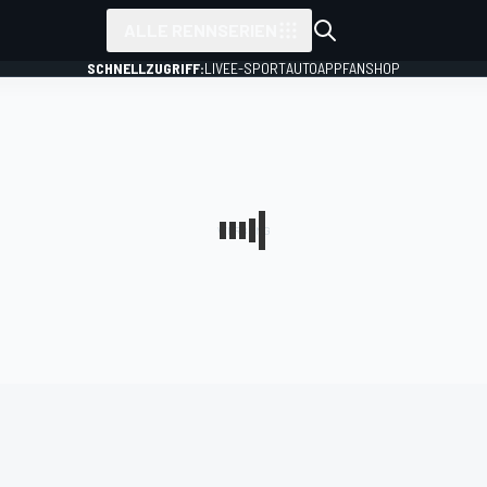
ALLE RENNSERIEN
SCHNELLZUGRIFF:
LIVE
E-SPORT
AUTO
APP
FANSHOP