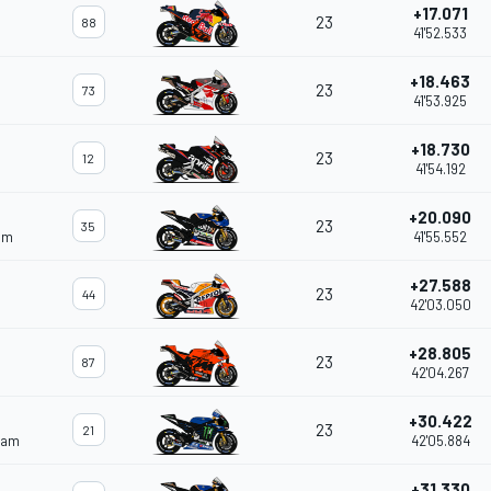
+17.071
23
88
41'52.533
+18.463
23
73
41'53.925
+18.730
23
12
41'54.192
+20.090
23
35
am
41'55.552
+27.588
23
44
42'03.050
+28.805
23
87
42'04.267
+30.422
23
21
eam
42'05.884
+31.330