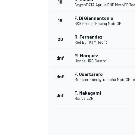
18
CryptoDATA Aprilia RNF MotoGP Te
F. Di Giannantonio
19
BK8 Gresini Racing MotoGP
R. Fernandez
20
Red Bull KTM Tech3
M. Marquez
dnf
Honda HRC Castrol
SPORTWAGEN
F. Quartararo
dnf
Monster Energy Yamaha MotoGP T
T. Nakagami
dnf
Honda LCR