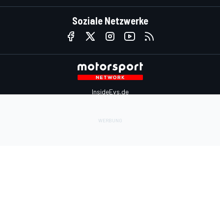
Soziale Netzwerke
InsideEvs.de
Motor1.com
Motorsportjobs.com
Autosport.com
Motorsportstats.com
Kontaktiere uns
Feedback
Werben auf Motorsport.com
Kontaktiere uns
sales@motorsport.com
Hans-Pinsel-Straße 9b
85540 Haar
Germany