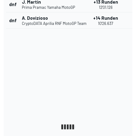
J. Martin
+13 Runden
dnf
Prima Pramac Yamaha MotoGP
12'01.126
A. Dovizioso
+14 Runden
dnf
CryptoDATA Aprilia RNF MotoGP Team
10'26.637