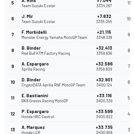
A. Rins
+7.044
5
11
Team Suzuki Ecstar
33'34.267
J. Mir
+7.832
6
10
Team Suzuki Ecstar
33'35.055
F. Morbidelli
+21.115
7
9
Monster Energy Yamaha MotoGP Team
33'48.338
B. Binder
+32.413
8
8
Red Bull KTM Factory Racing
33'59.636
A. Espargaro
+32.586
9
7
Aprilia Racing
33'59.809
D. Binder
+32.901
10
6
CryptoDATA Aprilia RNF MotoGP Team
34'00.124
E. Bastianini
+33.116
11
5
BK8 Gresini Racing MotoGP
34'00.339
P. Espargaro
+33.599
12
4
Honda HRC Castrol
34'00.822
A. Marquez
+33.735
13
3
Honda LCR
34'00.958