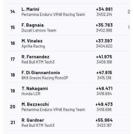
L. Marini
+34.991
14
2
Pertamina Enduro VR46 Racing Team
34'02.214
F. Bagnaia
+35.763
15
1
Ducati Lenovo Team
34'02.986
M. Vinales
+37.397
16
Aprilia Racing
34'04.620
R. Fernandez
+41.975
17
Red Bull KTM Tech3
34'09.198
F. Di Giannantonio
+47.915
18
BK8 Gresini Racing MotoGP
34'15.138
T. Nakagami
+49.471
19
Honda LCR
34'16.694
M. Bezzecchi
+49.473
20
Pertamina Enduro VR46 Racing Team
34'16.696
R. Gardner
+55.964
21
Red Bull KTM Tech3
34'23.187