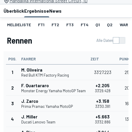
Mandalika International Street Circuit, ID
Überblick
Ergebnisse
News
MELDELISTE
FT1
FT2
FT3
FT4
Q1
Q2
WARM
Rennen
Alle Daten
POS.
FAHRER
ZEIT
PUNKT
M. Oliveira
1
33'27.223
25
Red Bull KTM Factory Racing
F. Quartararo
+2.205
2
20
Monster Energy Yamaha MotoGP Team
33'29.428
J. Zarco
+3.158
3
16
Prima Pramac Yamaha MotoGP
33'30.381
J. Miller
+5.663
4
13
Ducati Lenovo Team
33'32.886