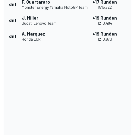
F. Quartararo
+17 Runden
dnf
Monster Energy Yamaha MotoGP Team
15'15.722
J. Miller
+19 Runden
dnf
Ducati Lenovo Team
12'10.484
A. Marquez
+19 Runden
dnf
Honda LCR
12'10.970