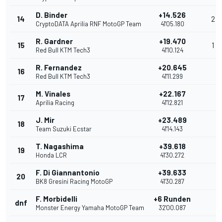
D. Binder
+14.526
14
2
CryptoDATA Aprilia RNF MotoGP Team
41'05.180
R. Gardner
+19.470
15
1
Red Bull KTM Tech3
41'10.124
R. Fernandez
+20.645
16
Red Bull KTM Tech3
41'11.299
M. Vinales
+22.167
17
Aprilia Racing
41'12.821
J. Mir
+23.489
18
Team Suzuki Ecstar
41'14.143
T. Nagashima
+39.618
19
Honda LCR
41'30.272
F. Di Giannantonio
+39.633
20
BK8 Gresini Racing MotoGP
41'30.287
F. Morbidelli
+6 Runden
dnf
Monster Energy Yamaha MotoGP Team
32'00.087