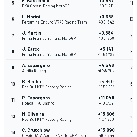
E. Bastianini
+0.557
5
11
BK8 Gresini Racing MotoGP
40'51.211
L. Marini
+0.688
6
10
Pertamina Enduro VR46 Racing Team
40'51.342
J. Martin
+0.884
7
9
Prima Pramac Yamaha MotoGP
40'51.538
J. Zarco
+3.141
8
8
Prima Pramac Yamaha MotoGP
40'53.795
A. Espargaro
+4.548
9
7
Aprilia Racing
40'55.202
B. Binder
+5.940
10
6
Red Bull KTM Factory Racing
40'56.594
P. Espargaro
+11.048
11
5
Honda HRC Castrol
41'01.702
M. Oliveira
+13.606
12
4
Red Bull KTM Factory Racing
41'04.260
C. Crutchlow
+13.890
13
3
CryptoDATA Aprilia RNF MotoGP Team
41'04.544