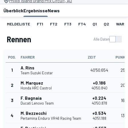
Phillip Island Grand Prix Circuit, AU
Überblick
Ergebnisse
News
MELDELISTE
FT1
FT2
FT3
FT4
Q1
Q2
WARM
Rennen
Alle Daten
POS.
FAHRER
ZEIT
PUNKT
A. Rins
1
40'50.654
25
Team Suzuki Ecstar
M. Marquez
+0.186
2
20
Honda HRC Castrol
40'50.840
F. Bagnaia
+0.224
3
16
Ducati Lenovo Team
40'50.878
M. Bezzecchi
+0.534
4
13
Pertamina Enduro VR46 Racing Team
40'51.188