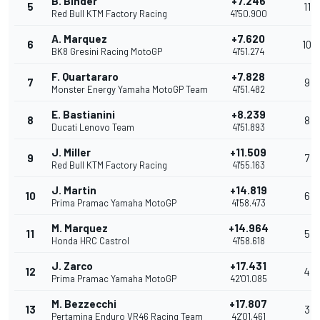
B. Binder
+7.246
5
11
Red Bull KTM Factory Racing
41'50.900
A. Marquez
+7.620
6
10
BK8 Gresini Racing MotoGP
41'51.274
F. Quartararo
+7.828
7
9
Monster Energy Yamaha MotoGP Team
41'51.482
E. Bastianini
+8.239
8
8
Ducati Lenovo Team
41'51.893
J. Miller
+11.509
9
7
Red Bull KTM Factory Racing
41'55.163
J. Martin
+14.819
10
6
Prima Pramac Yamaha MotoGP
41'58.473
M. Marquez
+14.964
11
5
Honda HRC Castrol
41'58.618
J. Zarco
+17.431
12
4
Prima Pramac Yamaha MotoGP
42'01.085
M. Bezzecchi
+17.807
13
3
Pertamina Enduro VR46 Racing Team
42'01.461