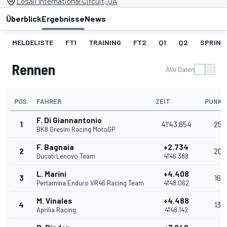
Losail International Circuit, QA
Überblick
Ergebnisse
News
MELDELISTE
FT1
TRAINING
FT2
Q1
Q2
SPRINT
Rennen
Alle Daten
POS.
FAHRER
ZEIT
PUNKT
F. Di Giannantonio
1
41'43.654
25
BK8 Gresini Racing MotoGP
F. Bagnaia
+2.734
2
20
Ducati Lenovo Team
41'46.388
L. Marini
+4.408
3
16
Pertamina Enduro VR46 Racing Team
41'48.062
M. Vinales
+4.488
4
13
Aprilia Racing
41'48.142