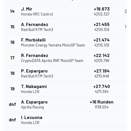
J. Mir
+18.673
14
2
Honda HRC Castrol
42'02.327
A. Fernandez
+21.455
15
1
Red Bull KTM Tech3
42'05.109
F. Morbidelli
+21.474
16
Monster Energy Yamaha MotoGP Team
42'05.128
R. Fernandez
+22.142
17
CryptoDATA Aprilia RNF MotoGP Team
42'05.796
P. Espargaro
+27.194
18
Red Bull KTM Tech3
42'10.848
T. Nakagami
+27.740
19
Honda LCR
42'11.394
A. Espargaro
+16 Runden
dnf
Aprilia Racing
11'38.554
I. Lecuona
dnf
Honda LCR