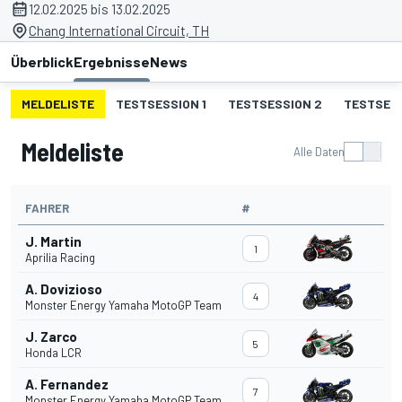
12.02.2025 bis 13.02.2025
Chang International Circuit, TH
Überblick
Ergebnisse
News
MELDELISTE
TESTSESSION 1
TESTSESSION 2
TESTSESS
Meldeliste
Alle Daten
FAHRER
#
J. Martin
1
Aprilia Racing
A. Dovizioso
4
Monster Energy Yamaha MotoGP Team
J. Zarco
5
Honda LCR
A. Fernandez
7
Monster Energy Yamaha MotoGP Team