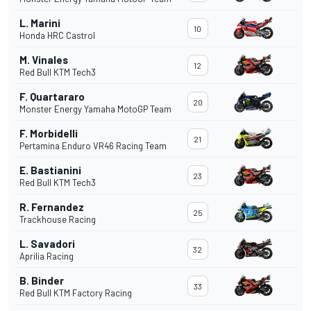
L. Marini
10
Honda HRC Castrol
M. Vinales
12
Red Bull KTM Tech3
F. Quartararo
20
Monster Energy Yamaha MotoGP Team
F. Morbidelli
21
Pertamina Enduro VR46 Racing Team
E. Bastianini
23
Red Bull KTM Tech3
R. Fernandez
25
Trackhouse Racing
L. Savadori
32
Aprilia Racing
B. Binder
33
Red Bull KTM Factory Racing