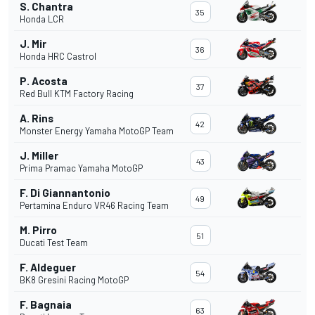
S. Chantra
35
Honda LCR
J. Mir
36
Honda HRC Castrol
P. Acosta
37
Red Bull KTM Factory Racing
A. Rins
42
Monster Energy Yamaha MotoGP Team
J. Miller
43
Prima Pramac Yamaha MotoGP
F. Di Giannantonio
49
Pertamina Enduro VR46 Racing Team
M. Pirro
51
Ducati Test Team
F. Aldeguer
54
BK8 Gresini Racing MotoGP
F. Bagnaia
63