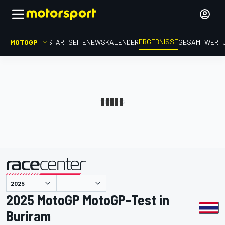
ERGEBNISSE
MOTOGP
STARTSEITE
NEWS
KALENDER
GESAMTWERT
präsentiert von
2025 MotoGP MotoGP-Test in
Buriram