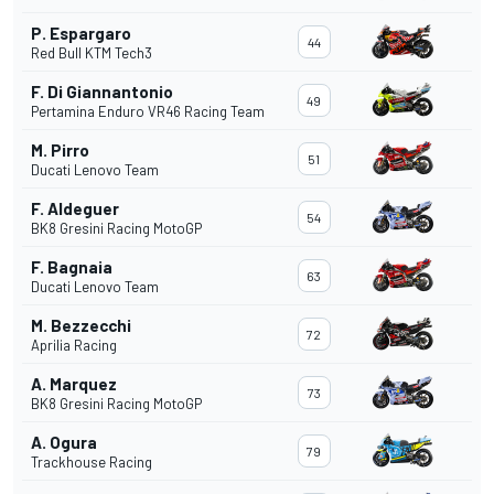
P. Espargaro
44
Red Bull KTM Tech3
F. Di Giannantonio
49
Pertamina Enduro VR46 Racing Team
M. Pirro
51
Ducati Lenovo Team
F. Aldeguer
54
BK8 Gresini Racing MotoGP
F. Bagnaia
63
Ducati Lenovo Team
M. Bezzecchi
72
Aprilia Racing
A. Marquez
73
BK8 Gresini Racing MotoGP
A. Ogura
79
Trackhouse Racing