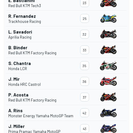
E. Bastianini
23
Red Bull KTM Tech3
R. Fernandez
25
Trackhouse Racing
L. Savadori
32
Aprilia Racing
B. Binder
33
Red Bull KTM Factory Racing
S. Chantra
35
Honda LCR
J. Mir
36
Honda HRC Castrol
P. Acosta
37
Red Bull KTM Factory Racing
A. Rins
42
Monster Energy Yamaha MotoGP Team
J. Miller
43
Prima Pramac Yamaha MotoGP