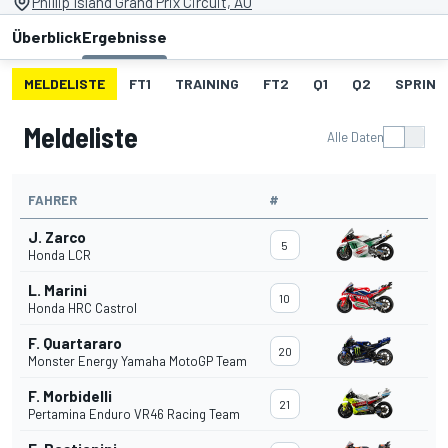
Phillip Island Grand Prix Circuit, AU
Überblick
Ergebnisse
MELDELISTE
FT1
TRAINING
FT2
Q1
Q2
SPRINT
Meldeliste
Alle Daten
FAHRER
#
J. Zarco
5
Honda LCR
L. Marini
10
Honda HRC Castrol
F. Quartararo
20
Monster Energy Yamaha MotoGP Team
F. Morbidelli
21
Pertamina Enduro VR46 Racing Team