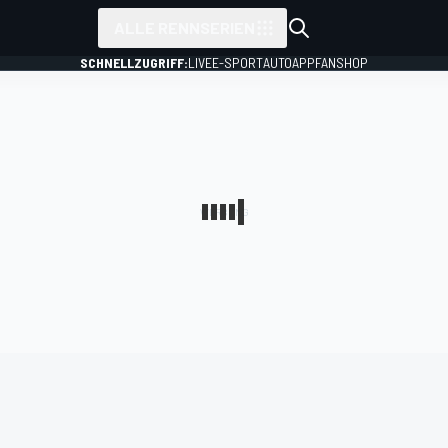
ALLE RENNSERIEN
SCHNELLZUGRIFF:
LIVE
E-SPORT
AUTO
APP
FANSHOP