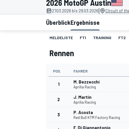
2026 MotoGP Austin
|
27.03.2026 bis 29.03.2026
Circuit of t
Überblick
Ergebnisse
MELDELISTE
FT1
TRAINING
FT2
Rennen
MOTOGP
POS.
FAHRER
M. Bezzecchi
1
Aprilia Racing
J. Martin
2
Aprilia Racing
P. Acosta
3
Red Bull KTM Factory Racing
F. Di Giannantonio