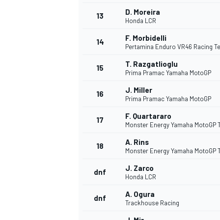
D. Moreira
13
Honda LCR
F. Morbidelli
14
Pertamina Enduro VR46 Racing T
T. Razgatlioglu
15
Prima Pramac Yamaha MotoGP
J. Miller
16
Prima Pramac Yamaha MotoGP
F. Quartararo
17
Monster Energy Yamaha MotoGP 
A. Rins
18
Monster Energy Yamaha MotoGP 
J. Zarco
dnf
Honda LCR
A. Ogura
dnf
Trackhouse Racing