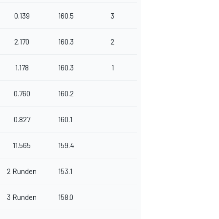
0.139
160.5
3
2.170
160.3
2
1.178
160.3
1
0.760
160.2
0.827
160.1
11.565
159.4
2 Runden
153.1
3 Runden
158.0