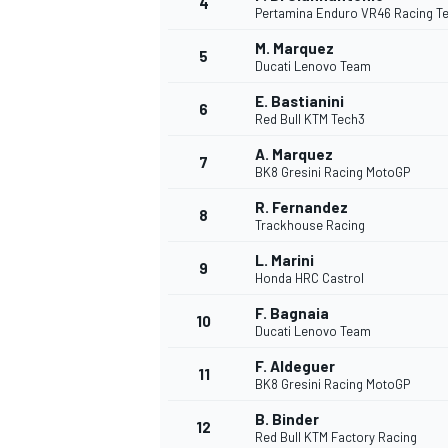
4
Pertamina Enduro VR46 Racing T
M. Marquez
5
Ducati Lenovo Team
E. Bastianini
6
Red Bull KTM Tech3
DTM
A. Marquez
7
BK8 Gresini Racing MotoGP
R. Fernandez
8
Trackhouse Racing
L. Marini
9
Honda HRC Castrol
F. Bagnaia
10
Ducati Lenovo Team
F. Aldeguer
11
BK8 Gresini Racing MotoGP
B. Binder
12
Red Bull KTM Factory Racing