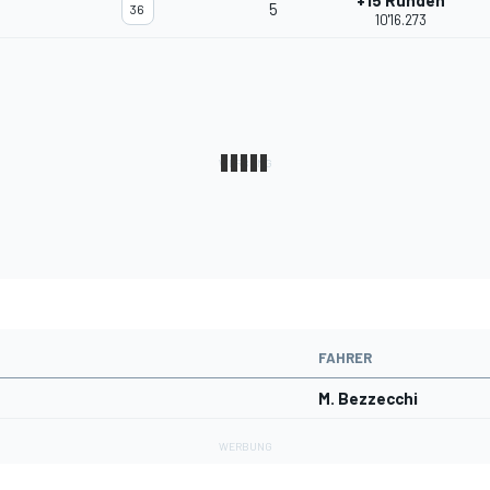
+15 Runden
5
36
10'16.273
FAHRER
M. Bezzecchi