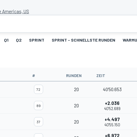
he Americas, US
Q1
Q2
SPRINT
SPRINT - SCHNELLSTE RUNDEN
WARM
#
RUNDEN
ZEIT
20
40'50.653
72
+2.036
20
89
40'52.689
+4.497
20
37
40'55.150
+6.972