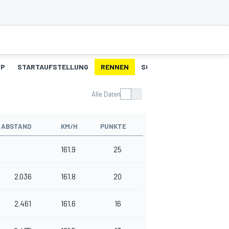
UP
STARTAUFSTELLUNG
RENNEN
SCHNELLSTE RUNDEN
Alle Daten
ABSTAND
KM/H
PUNKTE
161.9
25
2.036
161.8
20
2.461
161.6
16