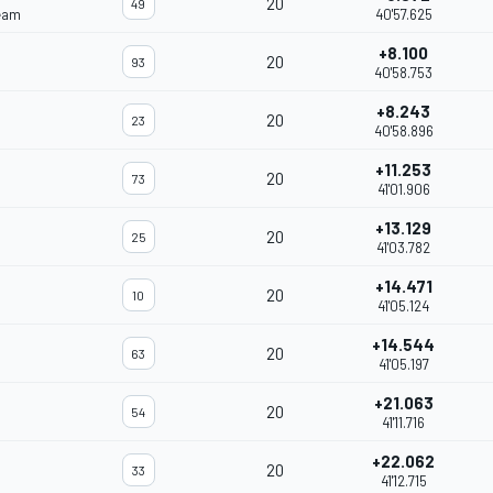
20
49
eam
40'57.625
+8.100
20
93
40'58.753
+8.243
20
23
40'58.896
+11.253
20
73
41'01.906
+13.129
20
25
41'03.782
+14.471
20
10
41'05.124
+14.544
20
63
41'05.197
+21.063
20
54
41'11.716
+22.062
20
33
41'12.715