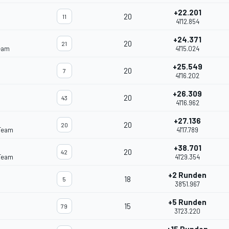
+22.201
20
11
41'12.854
+24.371
20
21
eam
41'15.024
+25.549
20
7
41'16.202
+26.309
20
43
41'16.962
+27.136
20
20
Team
41'17.789
+38.701
20
42
Team
41'29.354
+2 Runden
18
5
38'51.967
+5 Runden
15
79
31'23.220