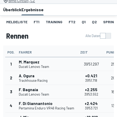
Brno Circuit, CZ
Überblick
Ergebnisse
MELDELISTE
FT1
TRAINING
FT2
Q1
Q2
SPRINT
Rennen
Alle Daten
POS.
FAHRER
ZEIT
PUNK
M. Marquez
1
39'51.297
25
Ducati Lenovo Team
A. Ogura
+0.421
2
20
Trackhouse Racing
39'51.718
F. Bagnaia
+2.255
3
16
Ducati Lenovo Team
39'53.552
F. Di Giannantonio
+2.424
4
13
Pertamina Enduro VR46 Racing Team
39'53.721