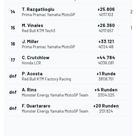
T. Razgatlioglu
+25.806
14
2
Prima Pramac Yamaha MotoGP
40'17.103
M. Vinales
+26.360
15
1
Red Bull KTM Tech3
40'17.657
J. Miller
+33.121
16
Prima Pramac Yamaha MotoGP
40'24.418
C. Crutchlow
+44.784
17
Honda LCR
40'36.081
P. Acosta
+1 Runde
dnf
Red Bull KTM Factory Racing
38'08.751
A. Rins
+4 Runden
dnf
Monster Energy Yamaha MotoGP Team
33'04.025
F. Quartararo
+20 Runden
dnf
Monster Energy Yamaha MotoGP Team
2'01.824