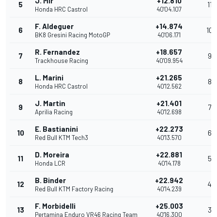
J. Mir
+12.810
5
11
Honda HRC Castrol
40'04.107
F. Aldeguer
+14.874
6
10
BK8 Gresini Racing MotoGP
40'06.171
R. Fernandez
+18.657
7
9
Trackhouse Racing
40'09.954
L. Marini
+21.265
8
8
Honda HRC Castrol
40'12.562
J. Martin
+21.401
9
7
Aprilia Racing
40'12.698
E. Bastianini
+22.273
10
6
Red Bull KTM Tech3
40'13.570
D. Moreira
+22.881
11
5
Honda LCR
40'14.178
B. Binder
+22.942
12
4
Red Bull KTM Factory Racing
40'14.239
F. Morbidelli
+25.003
13
3
Pertamina Enduro VR46 Racing Team
40'16.300