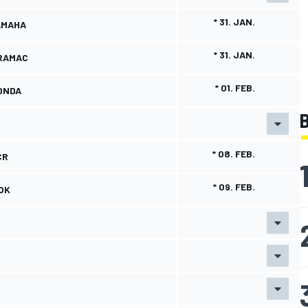
* 31. JAN.
AMAHA
* 31. JAN.
RAMAC
* 01. FEB.
ONDA
B
* 08. FEB.
CR
* 09. FEB.
OK