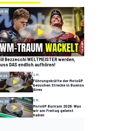
45:10
ill Bezzecchi WELTMEISTER werden,
uss DAS endlich aufhören!
4 M.
01:03
Führungskräfte der MotoGP
besuchen Strecke in Buenos
Aires
5 M.
04:20
MotoGP Buriram 2026: Was
wir am Freitag gelernt
haben