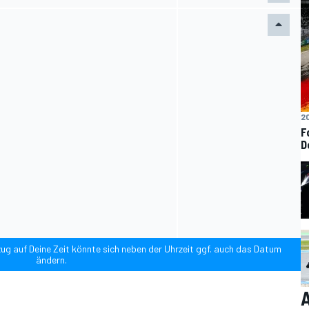
20
F
D
Bezug auf Deine Zeit könnte sich neben der Uhrzeit ggf. auch das Datum
ändern.
A