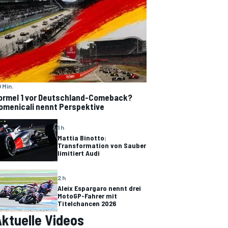
 Min.
ormel 1 vor Deutschland-Comeback?
omenicali nennt Perspektive
1 h
Mattia Binotto:
Transformation von Sauber
limitiert Audi
2 h
Aleix Espargaro nennt drei
MotoGP-Fahrer mit
Titelchancen 2026
ktuelle Videos