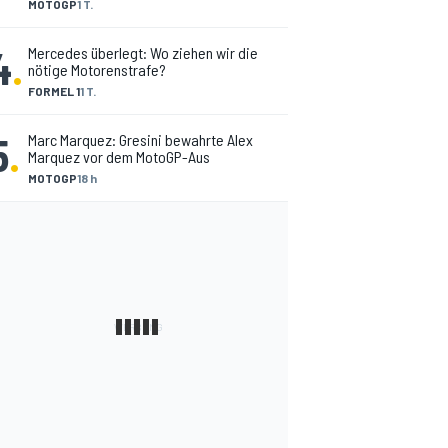
MOTOGP
1 T.
4
.
Mercedes überlegt: Wo ziehen wir die
nötige Motorenstrafe?
FORMEL 1
1 T.
5
.
Marc Marquez: Gresini bewahrte Alex
Marquez vor dem MotoGP-Aus
MOTOGP
18 h