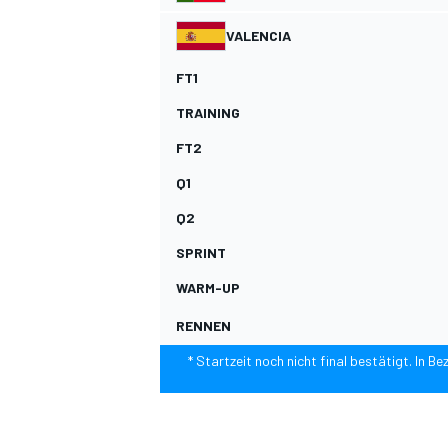
VALENCIA
FT1
TRAINING
FT2
Q1
Q2
SPRINT
WARM-UP
RENNEN
* Startzeit noch nicht final bestätigt. In 