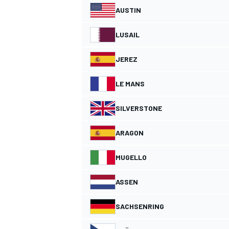
AUSTIN
LUSAIL
JEREZ
LE MANS
SILVERSTONE
ARAGON
MUGELLO
ASSEN
SACHSENRING