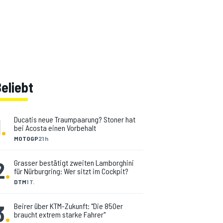
eliebt
1
.
Ducatis neue Traumpaarung? Stoner hat
bei Acosta einen Vorbehalt
MOTOGP
21 h
2
.
Grasser bestätigt zweiten Lamborghini
für Nürburgring: Wer sitzt im Cockpit?
DTM
1 T.
3
.
Beirer über KTM-Zukunft: "Die 850er
braucht extrem starke Fahrer"