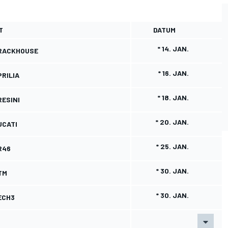
T
DATUM
* 14. JAN.
TRACKHOUSE
* 16. JAN.
RILIA
* 18. JAN.
ESINI
* 20. JAN.
UCATI
* 25. JAN.
R46
* 30. JAN.
TM
* 30. JAN.
ECH3