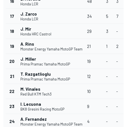
16
48
3
3
Honda LCR
J. Zarco
17
34
5
7
Honda LCR
J. Mir
18
29
3
-
Honda HRC Castrol
A. Rins
19
21
1
2
Monster Energy Yamaha MotoGP Team
J. Miller
20
19
-
-
Prima Pramac Yamaha MotoGP
T. Razgatlioglu
21
12
-
-
Prima Pramac Yamaha MotoGP
M. Vinales
22
10
-
-
Red Bull KTM Tech3
I. Lecuona
23
9
-
-
BK8 Gresini Racing MotoGP
A. Fernandez
24
4
-
-
Monster Energy Yamaha MotoGP Team