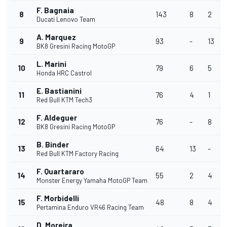
F. Bagnaia
8
143
8
2
Ducati Lenovo Team
A. Marquez
9
93
-
13
BK8 Gresini Racing MotoGP
L. Marini
10
79
6
5
Honda HRC Castrol
E. Bastianini
11
76
4
1
Red Bull KTM Tech3
F. Aldeguer
12
76
-
8
BK8 Gresini Racing MotoGP
B. Binder
13
64
13
-
Red Bull KTM Factory Racing
F. Quartararo
14
55
2
4
Monster Energy Yamaha MotoGP Team
F. Morbidelli
15
48
8
4
Pertamina Enduro VR46 Racing Team
D. Moreira