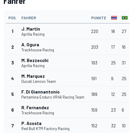
Fahrer
POS.
FAHRER
PUNKTE
J. Martin
1
220
18
27
Aprilia Racing
A. Ogura
2
203
17
16
Trackhouse Racing
M. Bezzecchi
3
193
25
31
Aprilia Racing
M. Marquez
4
191
9
25
Ducati Lenovo Team
F. Di Giannantonio
5
189
12
25
Pertamina Enduro VR46 Racing Team
R. Fernandez
6
159
23
6
Trackhouse Racing
P. Acosta
7
152
32
10
Red Bull KTM Factory Racing