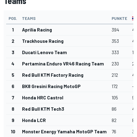
Teams
POS.
TEAMS
PUNKTE
1
Aprilia Racing
394
4
2
Trackhouse Racing
353
4
3
Ducati Lenovo Team
333
17
4
Pertamina Enduro VR46 Racing Team
230
20
5
Red Bull KTM Factory Racing
212
4
6
BK8 Gresini Racing MotoGP
172
-
7
Honda HRC Castrol
105
9
8
Red Bull KTM Tech3
86
4
9
Honda LCR
82
8
10
Monster Energy Yamaha MotoGP Team
76
3