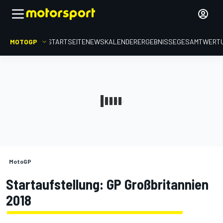
MOTOGP
STARTSEITE
NEWS
KALENDER
ERGEBNISSE
GESAMTWERT
MotoGP
Startaufstellung: GP Großbritannien
2018